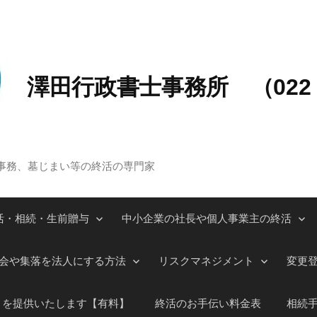
澤田行政書士事務所 （022－
事務、墓じまい等の終活の専門家
活・相続・生前贈与
中小企業の社長や個人事業主の終活
会や集落を法人にする方法
リスクマネジメント
変更
」を提供いたします【有料】
終活のお手伝い料金表
相続