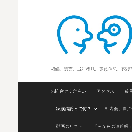
コ
ン
テ
ン
ツ
へ
ス
キ
ッ
相続、遺言、成年後見、家族信託、死後
プ
お問合せください
アクセス
終
家族信託って何？
町内会、自治
動画のリスト
「～からの連絡帳