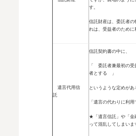
す。
信託財産は、委託者の
れは、受益者のために
信託契約書の中に、
「 委託者兼最初の受
者とする 」
遺言代用信
というような定めがあ
託
「遺言の代わりに利用
★「遺言信託」や「金
って混乱してしまいま