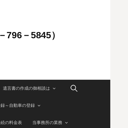
796－5845）
検
遺言書の作成の御相談は
索:
登録～自動車の登録
手続の料金表
当事務所の業務