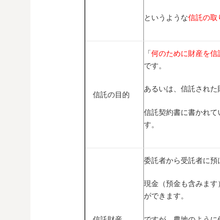
というような
信託の取
「
何のために財産を信
です。
あるいは、信託された
信託の目的
信託契約書に書かれて
す。
委託者から受託者に預
現金（預金も含みます
ができます。
信託財産
ですが、農地のように