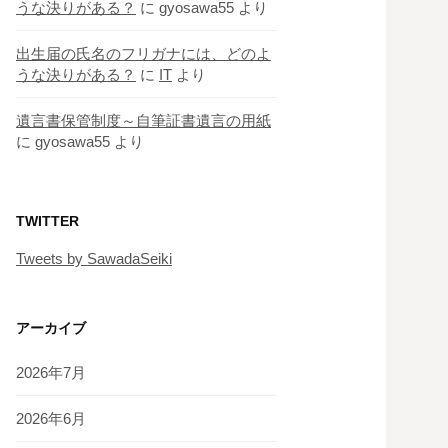
うな決りがある？
に
gyosawa55
より
出生届の氏名のフリガナには、どのよ
うな決りがある？
に
IT
より
遺言書保管制度～自筆証書遺言の用紙
に
gyosawa55
より
TWITTER
Tweets by SawadaSeiki
アーカイブ
2026年7月
2026年6月