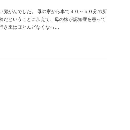
い臓がんでした。 母の家から車で４０～５０分の所
齢だということに加えて、母の妹が認知症を患って
行き来はほとんどなくなっ…