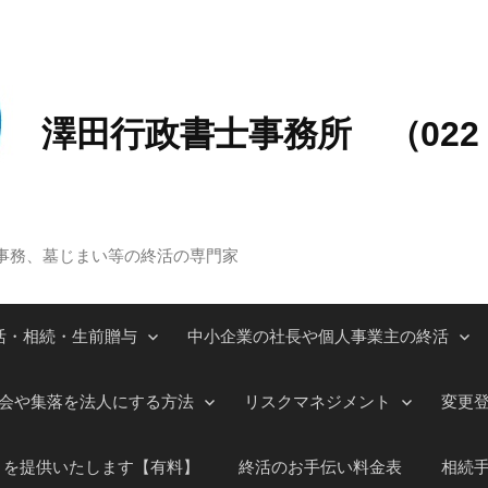
澤田行政書士事務所 （022－
事務、墓じまい等の終活の専門家
活・相続・生前贈与
中小企業の社長や個人事業主の終活
会や集落を法人にする方法
リスクマネジメント
変更
」を提供いたします【有料】
終活のお手伝い料金表
相続