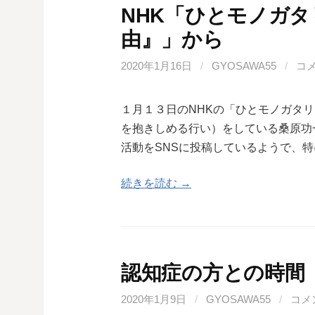
NHK「ひとモノガ
由』」から
2020年1月16日
/
GYOSAWA55
/
コ
１月１３日のNHKの「ひとモノガタ
を抱きしめる行い）をしている桑原功
活動をSNSに投稿しているようで、
続きを読む →
認知症の方との時間
2020年1月9日
/
GYOSAWA55
/
コメ