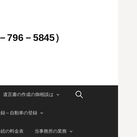
796－5845）
検
遺言書の作成の御相談は
索:
登録～自動車の登録
手続の料金表
当事務所の業務