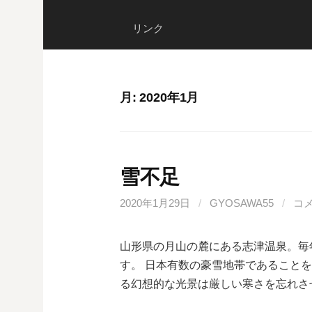
リンク
月:
2020年1月
雪不足
2020年1月29日
/
GYOSAWA55
/
コ
山形県の月山の麓にある志津温泉。毎
す。 日本有数の豪雪地帯であること
る幻想的な光景は厳しい寒さを忘れさ