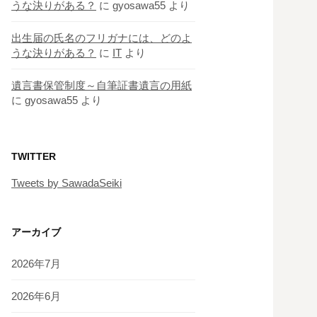
うな決りがある？
に
gyosawa55
より
出生届の氏名のフリガナには、どのよ
うな決りがある？
に
IT
より
遺言書保管制度～自筆証書遺言の用紙
に
gyosawa55
より
TWITTER
Tweets by SawadaSeiki
アーカイブ
2026年7月
2026年6月