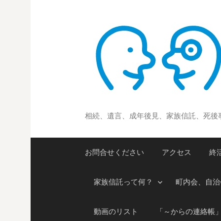
コ
ン
テ
ン
ツ
へ
ス
キ
ッ
相続、遺言、成年後見、家族信託、死後
プ
お問合せください
アクセス
終
家族信託って何？
町内会、自治
動画のリスト
「～からの連絡帳