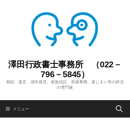
コ
ン
テ
ン
ツ
へ
ス
キ
ッ
澤田行政書士事務所 （022－
プ
796－5845）
相続、遺言、成年後見、家族信託、死後事務、墓じまい等の終活
の専門家
検
メニュー
索: