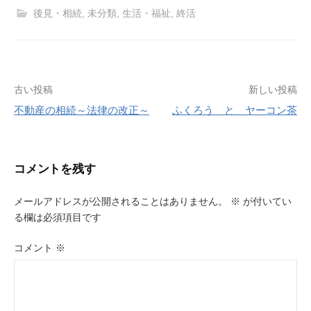
後見・相続
,
未分類
,
生活・福祉
,
終活
投
古い投稿
新しい投稿
不動産の相続～法律の改正～
ふくろう と ヤーコン茶
稿
ナ
ビ
コメントを残す
ゲ
メールアドレスが公開されることはありません。
※
が付いてい
ー
る欄は必須項目です
シ
コメント
※
ョ
ン