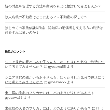
親の財産を管理する方法を実例をもとに検討してみませんか？
故人名義の不動産はどこにある？～不動産の探し方〜
はじめての家族信託6月編～認知症の配偶者を支える方の終活は
何をすれば良いのか？
最近のコメント
シニア世代の親がいるお子さんも、ゆったりした気分で終活につ
いて考えてみませんか？
に
gyosawa55
より
シニア世代の親がいるお子さんも、ゆったりした気分で終活につ
いて考えてみませんか？
に
gyosawa55
より
出生届の氏名のフリガナには、どのような決りがある？
に
gyosawa55
より
出生届の氏名のフリガナには、どのような決りがある？
に
IT
よ