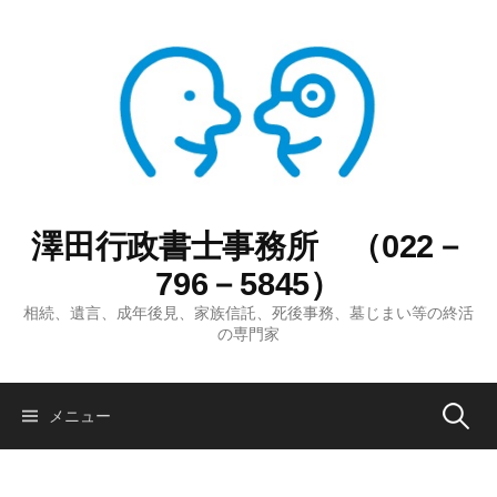
コ
ン
テ
ン
ツ
へ
ス
キ
ッ
澤田行政書士事務所 （022－
プ
796－5845）
相続、遺言、成年後見、家族信託、死後事務、墓じまい等の終活
の専門家
検
メニュー
索: