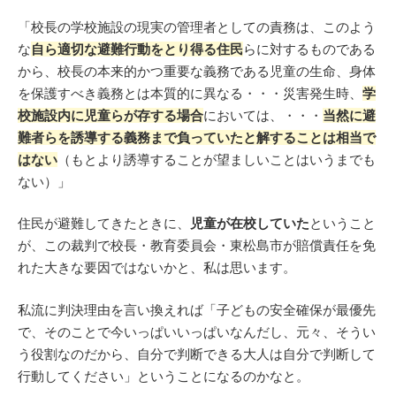
「校長の学校施設の現実の管理者としての責務は、このよう
な
自ら適切な避難行動をとり得る住民
らに対するものである
から、校長の本来的かつ重要な義務である児童の生命、身体
を保護すべき義務とは本質的に異なる・・・災害発生時、
学
校施設内に児童らが存する場合
においては、・・・
当然に避
難者らを誘導する義務まで負っていたと解することは相当で
はない
（もとより誘導することが望ましいことはいうまでも
ない）」
住民が避難してきたときに、
児童が在校していた
ということ
が、この裁判で校長・教育委員会・東松島市が賠償責任を免
れた大きな要因ではないかと、私は思います。
私流に判決理由を言い換えれば「子どもの安全確保が最優先
で、そのことで今いっぱいいっぱいなんだし、元々、そうい
う役割なのだから、自分で判断できる大人は自分で判断して
行動してください」ということになるのかなと。