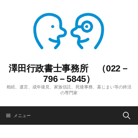
コ
ン
テ
ン
ツ
へ
ス
キ
ッ
澤田行政書士事務所 （022－
プ
796－5845）
相続、遺言、成年後見、家族信託、死後事務、墓じまい等の終活
の専門家
検
メニュー
索: