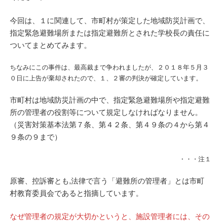
今回は、１に関連して、市町村が策定した地域防災計画で、
指定緊急避難場所または指定避難所とされた学校長の責任に
ついてまとめてみます。
ちなみにこの事件は、最高裁まで争われましたが、２０１８年５月３
０日に上告が棄却されたので、１、２審の判決が確定しています。
市町村は地域防災計画の中で、指定緊急避難場所や指定避難
所の管理者の役割等について規定しなければなりません。
（災害対策基本法第７条、第４２条、第４９条の４から第４
９条の９まで）
・・・注１
原審、控訴審とも,法律で言う「避難所の管理者」とは市町
村教育委員会であると指摘しています。
なぜ管理者の規定が大切かというと、施設管理者には、その