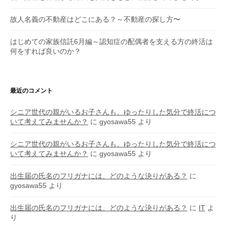
故人名義の不動産はどこにある？～不動産の探し方〜
はじめての家族信託6月編～認知症の配偶者を支える方の終活は
何をすれば良いのか？
最近のコメント
シニア世代の親がいるお子さんも、ゆったりした気分で終活につ
いて考えてみませんか？
に
gyosawa55
より
シニア世代の親がいるお子さんも、ゆったりした気分で終活につ
いて考えてみませんか？
に
gyosawa55
より
出生届の氏名のフリガナには、どのような決りがある？
に
gyosawa55
より
出生届の氏名のフリガナには、どのような決りがある？
に
IT
よ
り