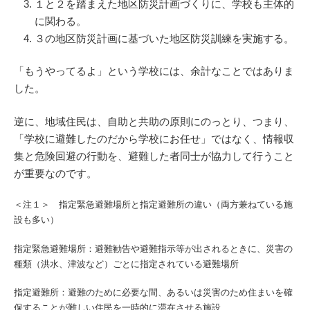
１と２を踏まえた地区防災計画づくりに、学校も主体的
に関わる。
３の地区防災計画に基づいた地区防災訓練を実施する。
「もうやってるよ」という学校には、余計なことではありま
した。
逆に、地域住民は、自助と共助の原則にのっとり、つまり、
「学校に避難したのだから学校にお任せ」ではなく、情報収
集と危険回避の行動を、避難した者同士が協力して行うこと
が重要なのです。
＜注１＞ 指定緊急避難場所と指定避難所の違い（両方兼ねている施
設も多い）
指定緊急避難場所：避難勧告や避難指示等が出されるときに、災害の
種類（洪水、津波など）ごとに指定されている避難場所
指定避難所：避難のために必要な間、あるいは災害のため住まいを確
保することが難しい住民を一時的に滞在させる施設