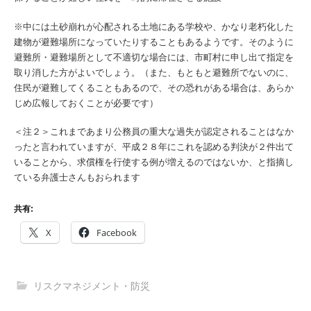
※中には土砂崩れが心配される土地にある学校や、かなり老朽化した
建物が避難場所になっていたりすることもあるようです。そのように
避難所・避難場所として不適切な場合には、市町村に申し出て指定を
取り消した方がよいでしょう。（また、もともと避難所でないのに、
住民が避難してくることもあるので、その恐れがある場合は、あらか
じめ広報しておくことが必要です）
＜注２＞これまであまり公務員の重大な過失が認定されることはなか
ったと言われていますが、平成２８年にこれを認める判決が２件出て
いることから、求償権を行使する例が増えるのではないか、と指摘し
ている弁護士さんもおられます
共有:
X
Facebook
リスクマネジメント・防災