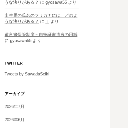
うな決りがある？
に
gyosawa55
より
出生届の氏名のフリガナには、どのよ
うな決りがある？
に
IT
より
遺言書保管制度～自筆証書遺言の用紙
に
gyosawa55
より
TWITTER
Tweets by SawadaSeiki
アーカイブ
2026年7月
2026年6月