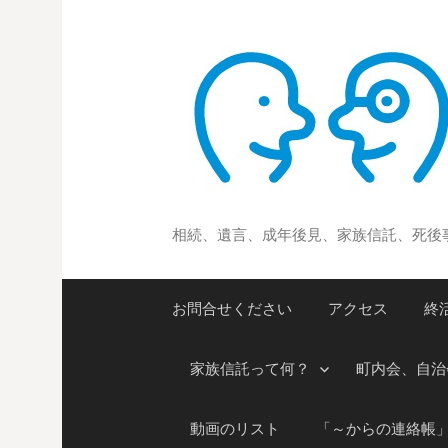
コ
ン
テ
ン
ツ
へ
ス
キ
ッ
相続、遺言、成年後見、家族信託、死後
プ
お問合せください
アクセス
終
家族信託って何？
町内会、自治
動画のリスト
「～からの連絡帳