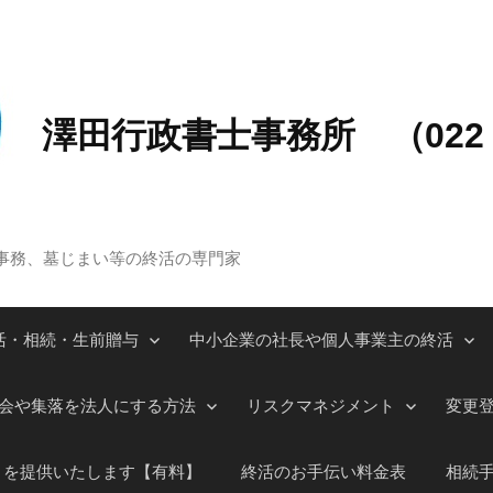
澤田行政書士事務所 （022－
事務、墓じまい等の終活の専門家
活・相続・生前贈与
中小企業の社長や個人事業主の終活
会や集落を法人にする方法
リスクマネジメント
変更
」を提供いたします【有料】
終活のお手伝い料金表
相続