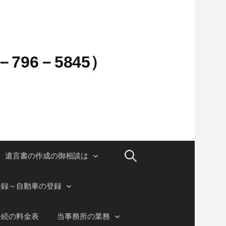
796－5845）
検
遺言書の作成の御相談は
索:
登録～自動車の登録
手続の料金表
当事務所の業務