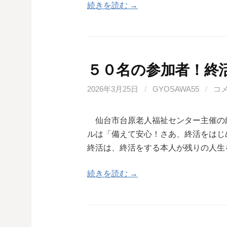
続きを読む →
５０名の参加者！終
2026年3月25日
/
GYOSAWA55
/
コ
仙台市台原老人福祉センター主催の
ルは「備えて安心！さあ、終活をは
終活は、終活をする本人が残りの人生
続きを読む →