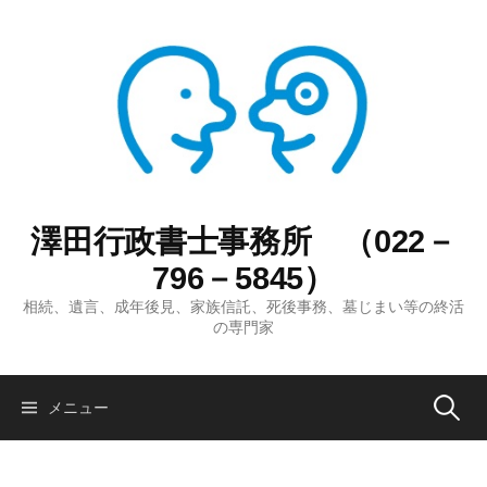
コ
ン
テ
ン
ツ
へ
ス
キ
ッ
澤田行政書士事務所 （022－
プ
796－5845）
相続、遺言、成年後見、家族信託、死後事務、墓じまい等の終活
の専門家
検
メニュー
索: