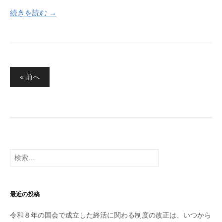
続きを読む →
投
« 前へ
稿
の
ペ
ー
ジ
検
送
索:
り
最近の投稿
令和８年の国会で成立した終活に関わる制度の改正は、いつから