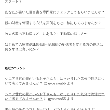
スタート？
あなたが書いた遺言書を専門家にチェックしてもらいませんか？
親の財産を管理する方法を実例をもとに検討してみませんか？
故人名義の不動産はどこにある？～不動産の探し方〜
はじめての家族信託6月編～認知症の配偶者を支える方の終活は
何をすれば良いのか？
最近のコメント
シニア世代の親がいるお子さんも、ゆったりした気分で終活につ
いて考えてみませんか？
に
gyosawa55
より
シニア世代の親がいるお子さんも、ゆったりした気分で終活につ
いて考えてみませんか？
に
gyosawa55
より
出生届の氏名のフリガナには、どのような決りがある？
に