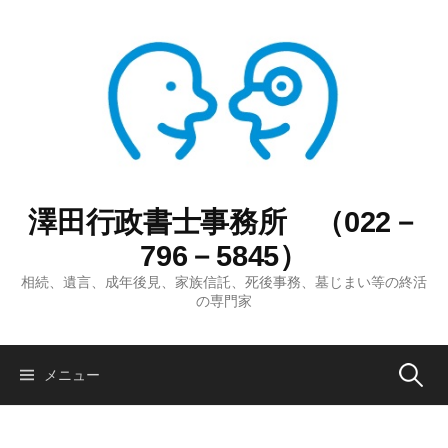
コ
ン
テ
ン
ツ
へ
ス
キ
ッ
澤田行政書士事務所 （022－
プ
796－5845）
相続、遺言、成年後見、家族信託、死後事務、墓じまい等の終活
の専門家
検
メニュー
索: