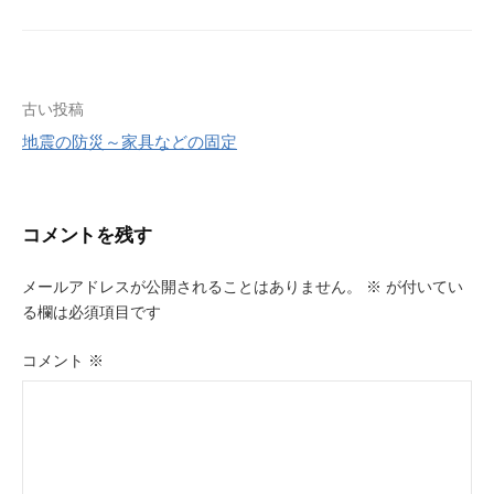
投
古い投稿
地震の防災～家具などの固定
稿
ナ
ビ
コメントを残す
ゲ
メールアドレスが公開されることはありません。
※
が付いてい
ー
る欄は必須項目です
シ
コメント
※
ョ
ン