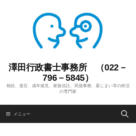
コ
ン
テ
ン
ツ
へ
ス
キ
ッ
澤田行政書士事務所 （022－
プ
796－5845）
相続、遺言、成年後見、家族信託、死後事務、墓じまい等の終活
の専門家
検
メニュー
索: