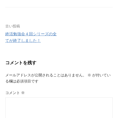
投
古い投稿
終活勉強会４回シリーズの全
稿
てが終了しました！
ナ
ビ
コメントを残す
ゲ
ー
メールアドレスが公開されることはありません。
※
が付いてい
る欄は必須項目です
シ
ョ
コメント
※
ン