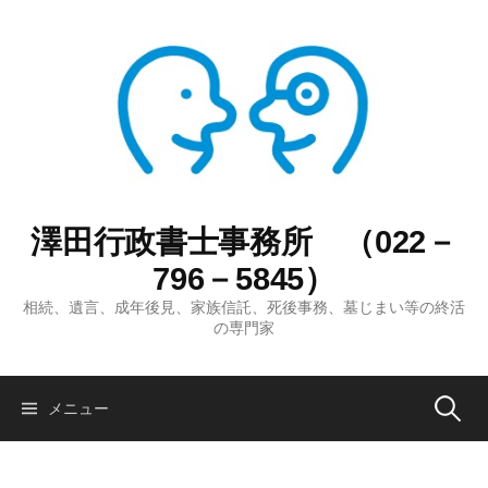
コ
ン
テ
ン
ツ
へ
ス
キ
ッ
澤田行政書士事務所 （022－
プ
796－5845）
相続、遺言、成年後見、家族信託、死後事務、墓じまい等の終活
の専門家
検
メニュー
索: