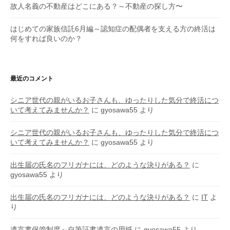
故人名義の不動産はどこにある？～不動産の探し方〜
はじめての家族信託6月編～認知症の配偶者を支える方の終活は
何をすれば良いのか？
最近のコメント
シニア世代の親がいるお子さんも、ゆったりした気分で終活につ
いて考えてみませんか？
に
gyosawa55
より
シニア世代の親がいるお子さんも、ゆったりした気分で終活につ
いて考えてみませんか？
に
gyosawa55
より
出生届の氏名のフリガナには、どのような決りがある？
に
gyosawa55
より
出生届の氏名のフリガナには、どのような決りがある？
に
IT
よ
り
遺言書保管制度～自筆証書遺言の用紙
に
gyosawa55
より