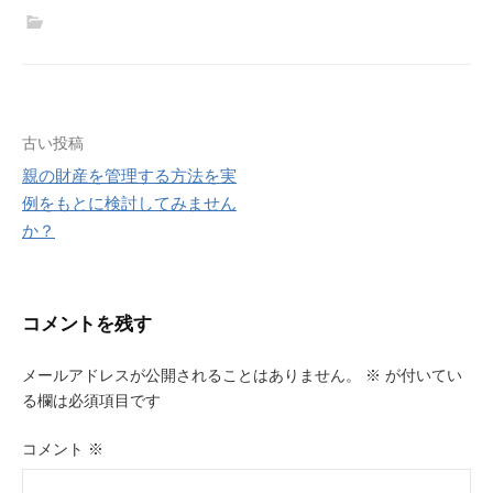
投
古い投稿
親の財産を管理する方法を実
稿
例をもとに検討してみません
ナ
か？
ビ
ゲ
コメントを残す
ー
メールアドレスが公開されることはありません。
※
が付いてい
シ
る欄は必須項目です
ョ
コメント
※
ン