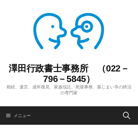
コ
ン
テ
ン
ツ
へ
ス
キ
ッ
澤田行政書士事務所 （022－
プ
796－5845）
相続、遺言、成年後見、家族信託、死後事務、墓じまい等の終活
の専門家
検
メニュー
索: