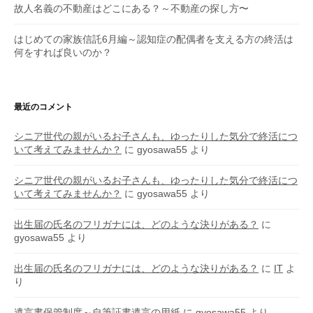
故人名義の不動産はどこにある？～不動産の探し方〜
はじめての家族信託6月編～認知症の配偶者を支える方の終活は
何をすれば良いのか？
最近のコメント
シニア世代の親がいるお子さんも、ゆったりした気分で終活につ
いて考えてみませんか？
に
gyosawa55
より
シニア世代の親がいるお子さんも、ゆったりした気分で終活につ
いて考えてみませんか？
に
gyosawa55
より
出生届の氏名のフリガナには、どのような決りがある？
に
gyosawa55
より
出生届の氏名のフリガナには、どのような決りがある？
に
IT
よ
り
遺言書保管制度～自筆証書遺言の用紙
に
gyosawa55
より