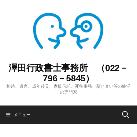
コ
ン
テ
ン
ツ
へ
ス
キ
ッ
澤田行政書士事務所 （022－
プ
796－5845）
相続、遺言、成年後見、家族信託、死後事務、墓じまい等の終活
の専門家
検
メニュー
索: