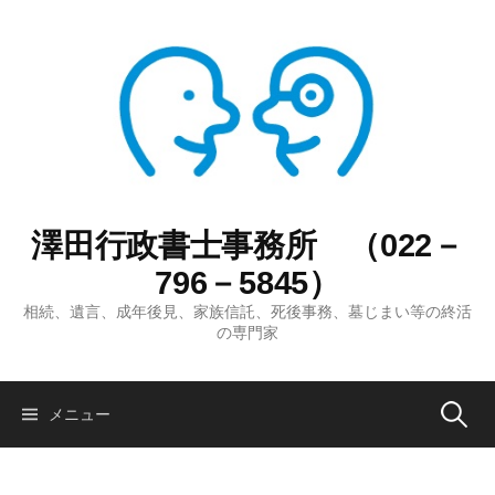
コ
ン
テ
ン
ツ
へ
ス
キ
ッ
澤田行政書士事務所 （022－
プ
796－5845）
相続、遺言、成年後見、家族信託、死後事務、墓じまい等の終活
の専門家
検
メニュー
索: