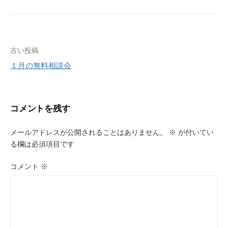
投
古い投稿
１月の無料相談会
稿
ナ
ビ
コメントを残す
ゲ
メールアドレスが公開されることはありません。
※
が付いてい
ー
る欄は必須項目です
シ
コメント
※
ョ
ン