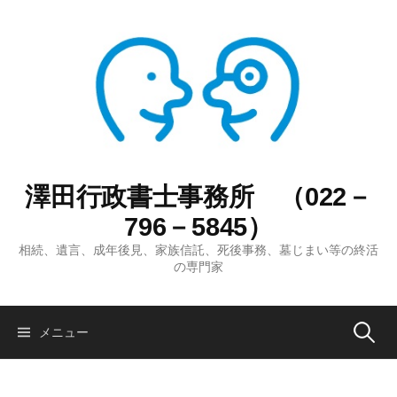
コ
ン
テ
ン
ツ
へ
ス
キ
ッ
澤田行政書士事務所 （022－
プ
796－5845）
相続、遺言、成年後見、家族信託、死後事務、墓じまい等の終活
の専門家
検
メニュー
索: