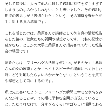
そして最後に、人って他人に対して過剰に期待を持ちすぎて
しまうものなのかもしれない、とも思いました。その過剰な
期待の裏返しが「裏切られた」という、その期待を寄せた相
手に対する負の感情です。
これを感じたのは、桑原さんが講師として御自身の活動報告
をした後の、聴衆たちの質問や感想からです。（私の記憶が
確かなら、どこかの大学に桑原さんが招待されて行った報告
会の場面です）
聴衆たちは「フリーハグの活動は何につながるのか」「桑原
さんの次の展望」とか「ヘイトスピーチの場面に出くわした
時にどう対応したらよいのかわからない」ということを質問
や感想として口にするのです。
私は先に書いたように、フリーハグの瞬間に幸せな表情をみ
んながすることや、その場に平和な空間が出現しているこ
と、ただそれだけで十分すぎるくらいすばらしい活動である