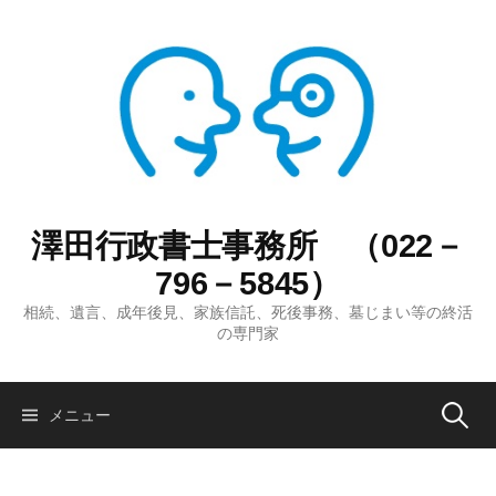
コ
ン
テ
ン
ツ
へ
ス
キ
ッ
澤田行政書士事務所 （022－
プ
796－5845）
相続、遺言、成年後見、家族信託、死後事務、墓じまい等の終活
の専門家
検
メニュー
索: