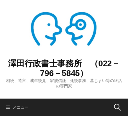
コ
ン
テ
ン
ツ
へ
ス
キ
ッ
澤田行政書士事務所 （022－
プ
796－5845）
相続、遺言、成年後見、家族信託、死後事務、墓じまい等の終活
の専門家
検
メニュー
索: