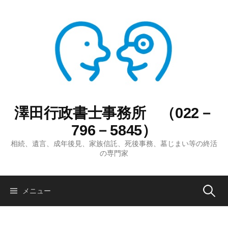
コ
ン
テ
ン
ツ
へ
ス
キ
ッ
澤田行政書士事務所 （022－
プ
796－5845）
相続、遺言、成年後見、家族信託、死後事務、墓じまい等の終活
の専門家
検
メニュー
索: