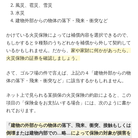
風災、雹災、雪災
水災
建物外部からの物体の落下・飛来・衝突など
かけている火災保険によっては補償内容を選択できるので、
もしかすると９種類のうちどれかを補償から外して契約して
いるかもしれません。だから、
家や家財に何かがあったら、
火災保険の証券を確認しましょう。
さて、ゴルフ場の件で言えば、上記の４「建物外部からの物
体の落下・飛来・衝突など」に該当するかもしれません。
ネット上で見られる某損保の火災保険の約款によると、この
項目の「保険金をお支払いする場合」には、次のように書か
れております。
「
建物の外部からの物体の
落下、飛来、衝突、接触もしくは
倒壊
または建物内部での…略…
によって保険の対象が損害を