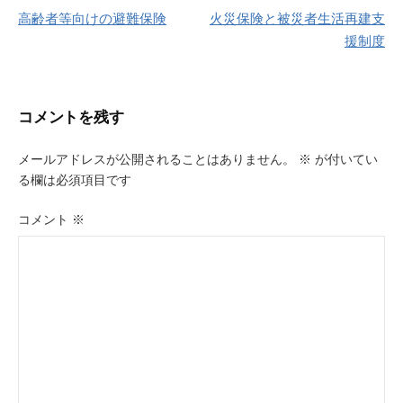
高齢者等向けの避難保険
火災保険と被災者生活再建支
稿
援制度
ナ
ビ
コメントを残す
ゲ
ー
メールアドレスが公開されることはありません。
※
が付いてい
る欄は必須項目です
シ
ョ
コメント
※
ン