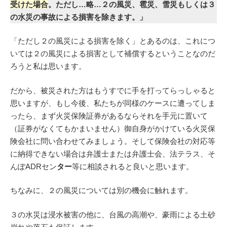
受けた場合
。ただし…略…２の風災、雹災、雪災もしくは３
の水災の事故による損害を除きます。」
「ただし２の風災による損害を除く」とあるのは、これにつ
いては２の風災による損害として補償するということなのだ
ろうと私は思います。
だから、被災された方はもうすでに手を打ってらっしゃると
思いますが、もし今後、私たちが同様のケースに遭ってしま
ったら、まず火災保険証券があるならそれを手元に置いて
（証券がなくてもかまいません）御自身がかけている火災保
険会社に問い合わせてみましょう。そして保険会社の対応等
に納得できない場合は弁護士または弁護士会、法テラス、そ
んぽADRセン
ター
等に相談されると良いと思います。
ちなみに、２の風災については別の機会に触れます。
３の水災は浸水被害の他に、台風の高潮や、豪雨による土砂