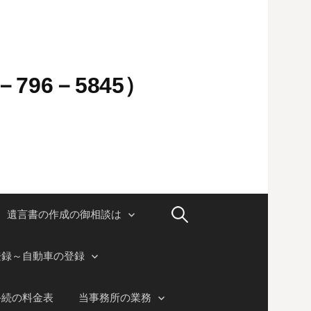
796－5845）
検
遺言書の作成の御相談は
索:
登録～自動車の登録
手続の料金表
当事務所の業務