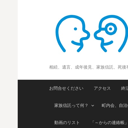
コ
ン
テ
ン
ツ
へ
ス
キ
ッ
相続、遺言、成年後見、家族信託、死後
プ
お問合せください
アクセス
終
家族信託って何？
町内会、自治
動画のリスト
「～からの連絡帳