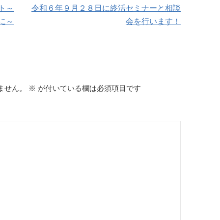
ト～
令和６年９月２８日に終活セミナーと相談
に～
会を行います！
ません。
※
が付いている欄は必須項目です