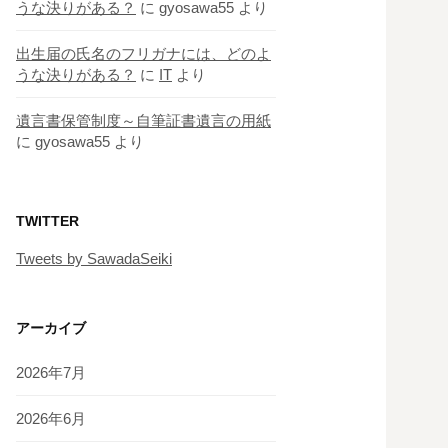
うな決りがある？
に
gyosawa55
より
出生届の氏名のフリガナには、どのよ
うな決りがある？
に
IT
より
遺言書保管制度～自筆証書遺言の用紙
に
gyosawa55
より
TWITTER
Tweets by SawadaSeiki
アーカイブ
2026年7月
2026年6月