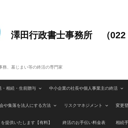
澤田行政書士事務所 （022－
事務、墓じまい等の終活の専門家
活・相続・生前贈与
中小企業の社長や個人事業主の終活
会や集落を法人にする方法
リスクマネジメント
変更
」を提供いたします【有料】
終活のお手伝い料金表
相続