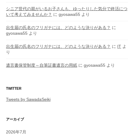
シニア世代の親がいるお子さんも、ゆったりした気分で終活につ
いて考えてみませんか？
に
gyosawa55
より
出生届の氏名のフリガナには、どのような決りがある？
に
gyosawa55
より
出生届の氏名のフリガナには、どのような決りがある？
に
IT
よ
り
遺言書保管制度～自筆証書遺言の用紙
に
gyosawa55
より
TWITTER
Tweets by SawadaSeiki
アーカイブ
2026年7月