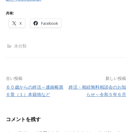
共有:
X
Facebook
未分類
投
古い投稿
新しい投稿
６０歳からの終活～連絡帳第
終活・相続無料相談会のお知
稿
６章（１）本籍地など
らせ～令和５年６月
ナ
ビ
コメントを残す
ゲ