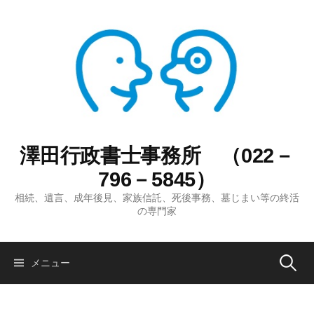
コ
ン
テ
ン
ツ
へ
ス
キ
ッ
澤田行政書士事務所 （022－
プ
796－5845）
相続、遺言、成年後見、家族信託、死後事務、墓じまい等の終活
の専門家
検
メニュー
索: