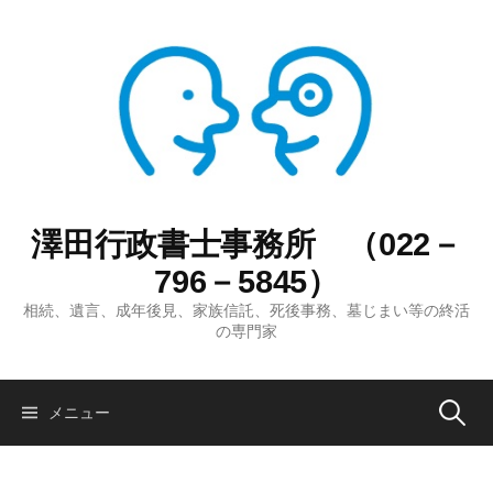
コ
ン
テ
ン
ツ
へ
ス
キ
ッ
澤田行政書士事務所 （022－
プ
796－5845）
相続、遺言、成年後見、家族信託、死後事務、墓じまい等の終活
の専門家
検
メニュー
索: