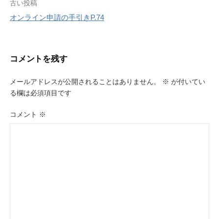
投
古い投稿
オンライン申請の手引きP.74
稿
ナ
ビ
コメントを残す
ゲ
メールアドレスが公開されることはありません。
※
が付いてい
ー
る欄は必須項目です
シ
コメント
※
ョ
ン