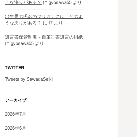
うな決りがある？
に
gyosawa55
より
出生届の氏名のフリガナには、どのよ
うな決りがある？
に
IT
より
遺言書保管制度～自筆証書遺言の用紙
に
gyosawa55
より
TWITTER
Tweets by SawadaSeiki
アーカイブ
2026年7月
2026年6月