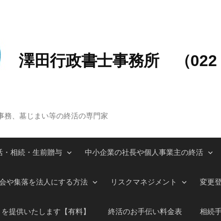
澤田行政書士事務所 （022－
事務、墓じまい等の終活の専門家
活・相続・生前贈与
中小企業の社長や個人事業主の終活
会や集落を法人にする方法
リスクマネジメント
変更
」を提供いたします【有料】
終活のお手伝い料金表
相続