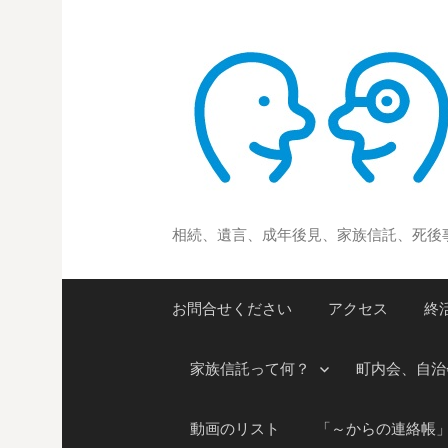
コ
ン
テ
ン
ツ
へ
ス
キ
ッ
相続、遺言、成年後見、家族信託、死後
プ
お問合せください
アクセス
終
家族信託って何？
町内会、自治
動画のリスト
「～からの連絡帳