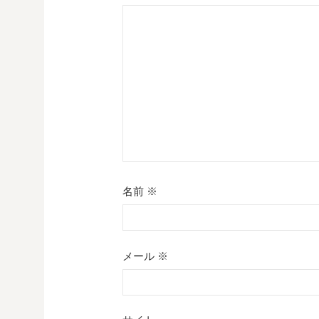
シ
ョ
ン
名前
※
メール
※