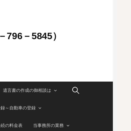
796－5845）
検
遺言書の作成の御相談は
索:
登録～自動車の登録
手続の料金表
当事務所の業務