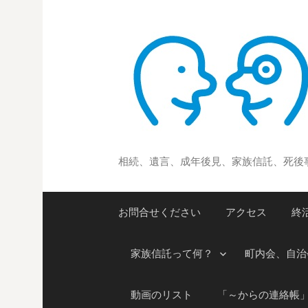
コ
ン
テ
ン
ツ
へ
ス
キ
ッ
相続、遺言、成年後見、家族信託、死後
プ
お問合せください
アクセス
終
家族信託って何？
町内会、自治
動画のリスト
「～からの連絡帳