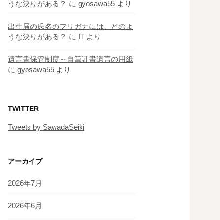
うな決りがある？
に
gyosawa55
より
出生届の氏名のフリガナには、どのよ
うな決りがある？
に
IT
より
遺言書保管制度～自筆証書遺言の用紙
に
gyosawa55
より
TWITTER
Tweets by SawadaSeiki
アーカイブ
2026年7月
2026年6月