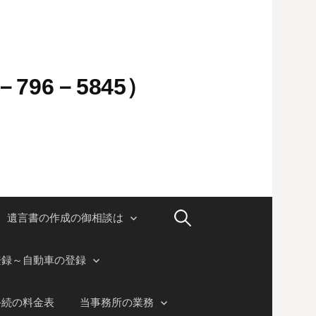
796－5845）
検
遺言書の作成の御相談は
索:
登録～自動車の登録
手続の料金表
当事務所の業務