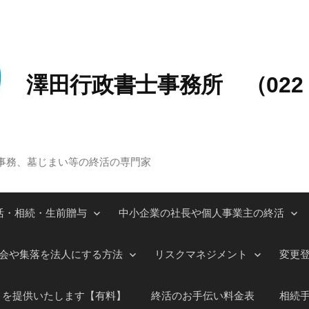
澤田行政書士事務所 （022－
事務、墓じまい等の終活の専門家
活・相続・生前贈与
中小企業の社長や個人事業主の終活
会や集落を法人にする方法
リスクマネジメント
変更
」を提供いたします【有料】
終活のお手伝い料金表
相続