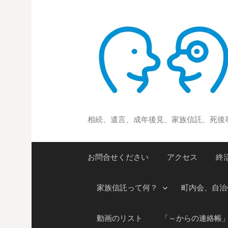
コ
ン
テ
ン
ツ
へ
ス
キ
ッ
相続、遺言、成年後見、家族信託、死後
プ
お問合せください
アクセス
終
家族信託って何？
町内会、自治
動画のリスト
「～からの連絡帳