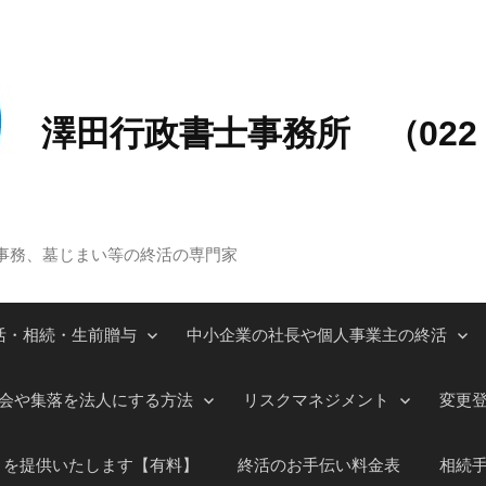
澤田行政書士事務所 （022－
事務、墓じまい等の終活の専門家
活・相続・生前贈与
中小企業の社長や個人事業主の終活
会や集落を法人にする方法
リスクマネジメント
変更
」を提供いたします【有料】
終活のお手伝い料金表
相続