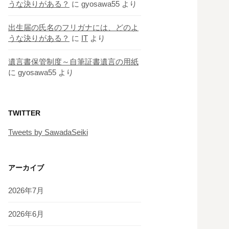
うな決りがある？
に
gyosawa55
より
出生届の氏名のフリガナには、どのよ
うな決りがある？
に
IT
より
遺言書保管制度～自筆証書遺言の用紙
に
gyosawa55
より
TWITTER
Tweets by SawadaSeiki
アーカイブ
2026年7月
2026年6月