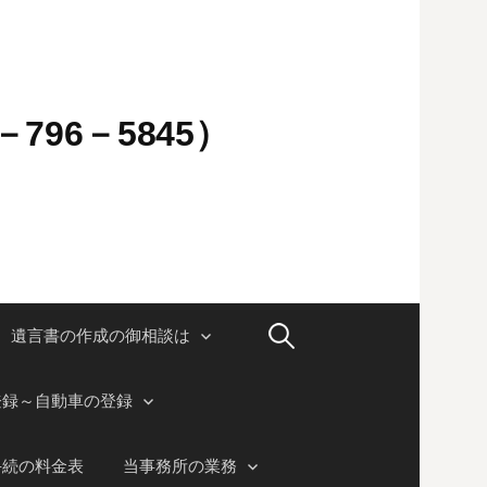
796－5845）
検
遺言書の作成の御相談は
索:
登録～自動車の登録
手続の料金表
当事務所の業務