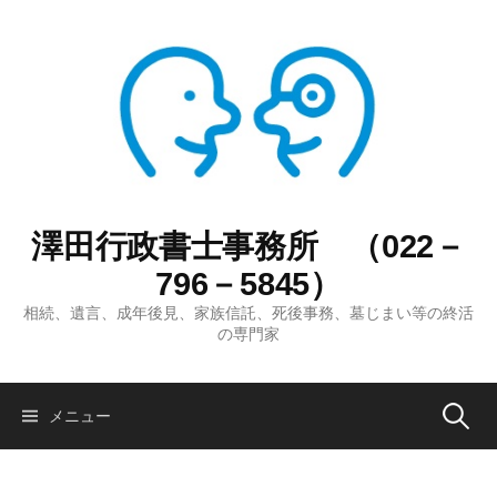
コ
ン
テ
ン
ツ
へ
ス
キ
ッ
澤田行政書士事務所 （022－
プ
796－5845）
相続、遺言、成年後見、家族信託、死後事務、墓じまい等の終活
の専門家
検
メニュー
索: