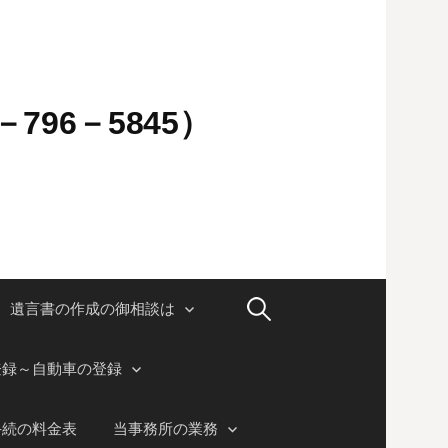
796－5845）
検
遺言書の作成の御相談は
索:
登録～自動車の登録
手続の料金表
当事務所の業務