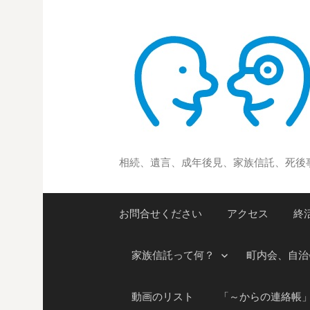
コ
ン
テ
ン
ツ
へ
ス
キ
ッ
相続、遺言、成年後見、家族信託、死後
プ
お問合せください
アクセス
終
家族信託って何？
町内会、自治
動画のリスト
「～からの連絡帳