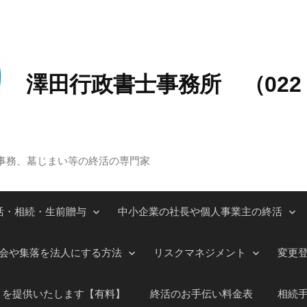
澤田行政書士事務所 （022－
事務、墓じまい等の終活の専門家
活・相続・生前贈与
中小企業の社長や個人事業主の終活
会や集落を法人にする方法
リスクマネジメント
変更
」を提供いたします【有料】
終活のお手伝い料金表
相続