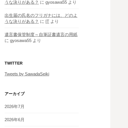
うな決りがある？
に
gyosawa55
より
出生届の氏名のフリガナには、どのよ
うな決りがある？
に
IT
より
遺言書保管制度～自筆証書遺言の用紙
に
gyosawa55
より
TWITTER
Tweets by SawadaSeiki
アーカイブ
2026年7月
2026年6月