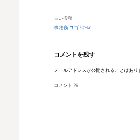
投
古い投稿
事務所ロゴ70%n
稿
ナ
コメントを残す
ビ
ゲ
メールアドレスが公開されることはあり
ー
コメント
※
シ
ョ
ン