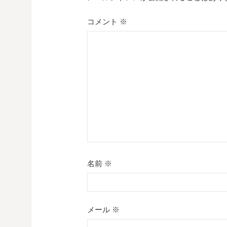
シ
コメント
※
ョ
ン
名前
※
メール
※