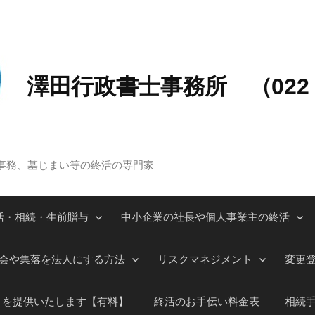
澤田行政書士事務所 （022－
事務、墓じまい等の終活の専門家
活・相続・生前贈与
中小企業の社長や個人事業主の終活
会や集落を法人にする方法
リスクマネジメント
変更
」を提供いたします【有料】
終活のお手伝い料金表
相続