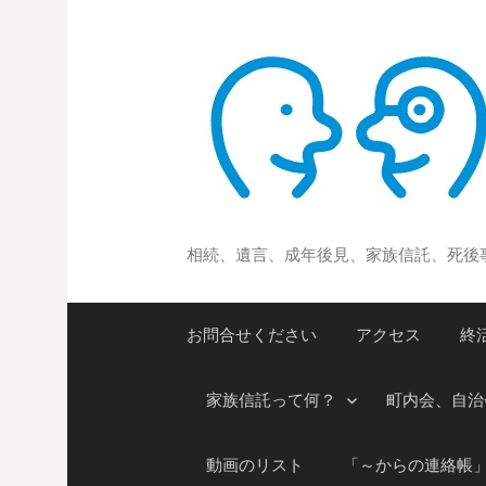
コ
ン
テ
ン
ツ
へ
ス
キ
ッ
相続、遺言、成年後見、家族信託、死後
プ
お問合せください
アクセス
終
家族信託って何？
町内会、自治
動画のリスト
「～からの連絡帳