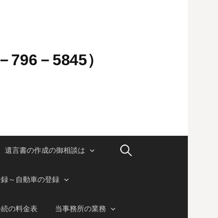
796－5845）
検
遺言書の作成の御相談は
索:
登録～自動車の登録
手続の料金表
当事務所の業務