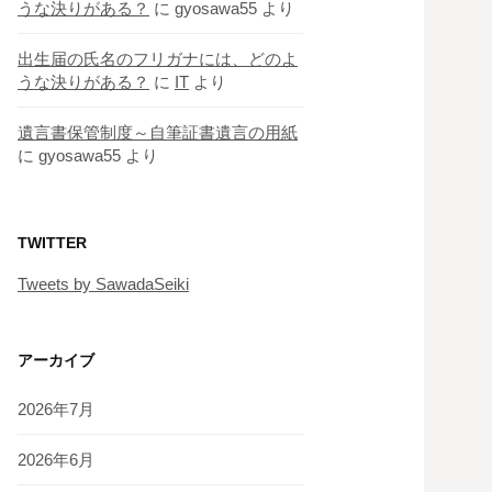
うな決りがある？
に
gyosawa55
より
出生届の氏名のフリガナには、どのよ
うな決りがある？
に
IT
より
遺言書保管制度～自筆証書遺言の用紙
に
gyosawa55
より
TWITTER
Tweets by SawadaSeiki
アーカイブ
2026年7月
2026年6月