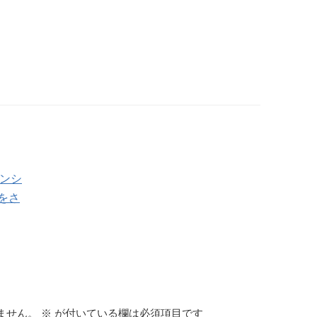
マンシ
をさ
ません。
※
が付いている欄は必須項目です