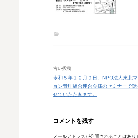
投
古い投稿
令和５年１２月９日。NPO法人東北
稿
ョン管理組合連合会様のセミナーで話
ナ
せていただきます。
ビ
ゲ
コメントを残す
ー
メールアドレスが公開されることはあり