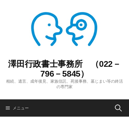
コ
ン
テ
ン
ツ
へ
ス
キ
ッ
澤田行政書士事務所 （022－
プ
796－5845）
相続、遺言、成年後見、家族信託、死後事務、墓じまい等の終活
の専門家
検
メニュー
索: