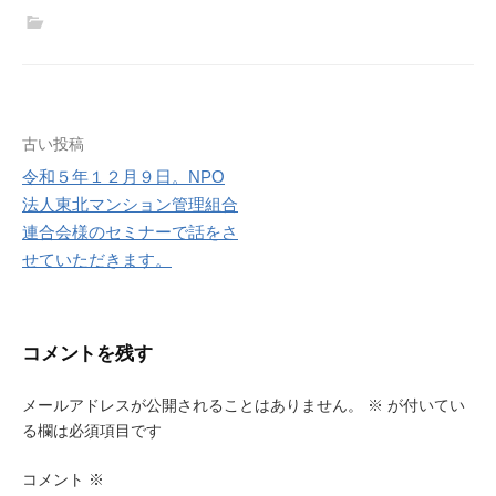
投
古い投稿
令和５年１２月９日。NPO
稿
法人東北マンション管理組合
ナ
連合会様のセミナーで話をさ
せていただきます。
ビ
ゲ
ー
コメントを残す
シ
メールアドレスが公開されることはありません。
※
が付いてい
ョ
る欄は必須項目です
ン
コメント
※