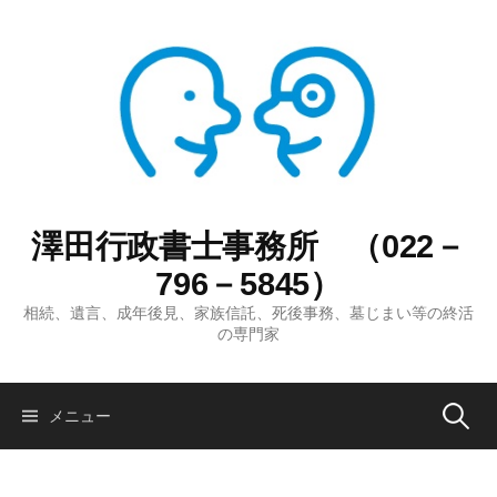
コ
ン
テ
ン
ツ
へ
ス
キ
ッ
澤田行政書士事務所 （022－
プ
796－5845）
相続、遺言、成年後見、家族信託、死後事務、墓じまい等の終活
の専門家
検
メニュー
索: