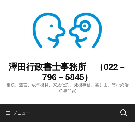
コ
ン
テ
ン
ツ
へ
ス
キ
ッ
澤田行政書士事務所 （022－
プ
796－5845）
相続、遺言、成年後見、家族信託、死後事務、墓じまい等の終活
の専門家
検
メニュー
索: