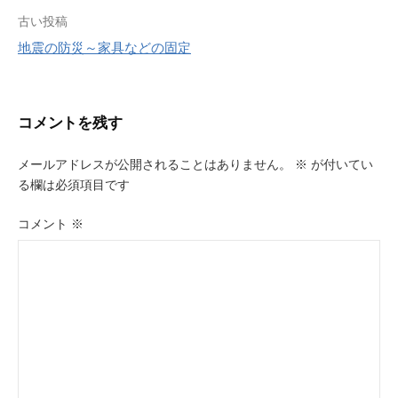
投
古い投稿
地震の防災～家具などの固定
稿
ナ
ビ
コメントを残す
ゲ
メールアドレスが公開されることはありません。
※
が付いてい
ー
る欄は必須項目です
シ
コメント
※
ョ
ン