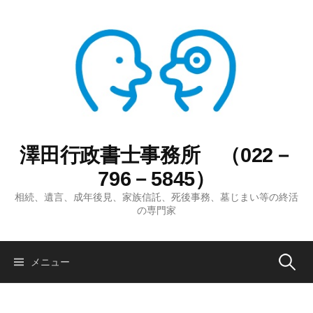
コ
ン
テ
ン
ツ
へ
ス
キ
ッ
澤田行政書士事務所 （022－
プ
796－5845）
相続、遺言、成年後見、家族信託、死後事務、墓じまい等の終活
の専門家
検
メニュー
索: