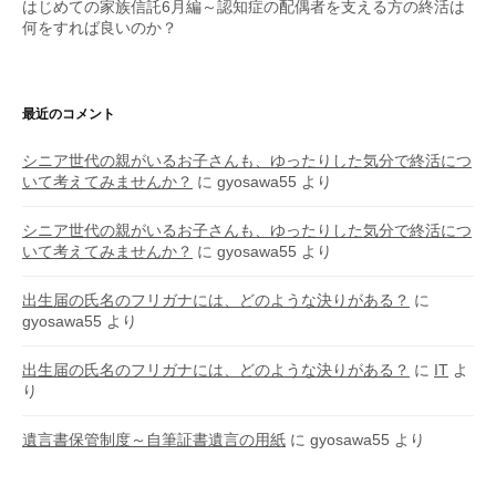
はじめての家族信託6月編～認知症の配偶者を支える方の終活は
何をすれば良いのか？
最近のコメント
シニア世代の親がいるお子さんも、ゆったりした気分で終活につ
いて考えてみませんか？
に
gyosawa55
より
シニア世代の親がいるお子さんも、ゆったりした気分で終活につ
いて考えてみませんか？
に
gyosawa55
より
出生届の氏名のフリガナには、どのような決りがある？
に
gyosawa55
より
出生届の氏名のフリガナには、どのような決りがある？
に
IT
よ
り
遺言書保管制度～自筆証書遺言の用紙
に
gyosawa55
より