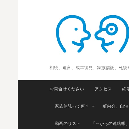
コ
ン
テ
ン
ツ
へ
ス
キ
ッ
相続、遺言、成年後見、家族信託、死後
プ
お問合せください
アクセス
終
家族信託って何？
町内会、自治
動画のリスト
「～からの連絡帳