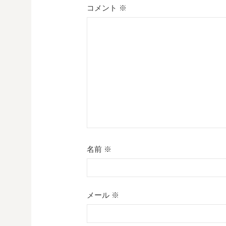
シ
コメント
※
ョ
ン
名前
※
メール
※