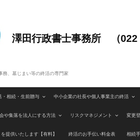
澤田行政書士事務所 （022－
事務、墓じまい等の終活の専門家
活・相続・生前贈与
中小企業の社長や個人事業主の終活
会や集落を法人にする方法
リスクマネジメント
変更
」を提供いたします【有料】
終活のお手伝い料金表
相続