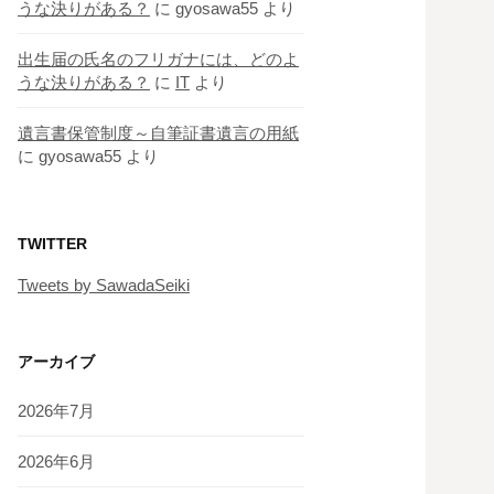
うな決りがある？
に
gyosawa55
より
出生届の氏名のフリガナには、どのよ
うな決りがある？
に
IT
より
遺言書保管制度～自筆証書遺言の用紙
に
gyosawa55
より
TWITTER
Tweets by SawadaSeiki
アーカイブ
2026年7月
2026年6月