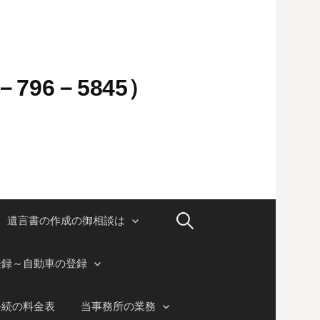
796－5845）
検
遺言書の作成の御相談は
索:
登録～自動車の登録
手続の料金表
当事務所の業務