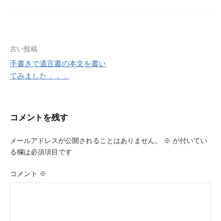
投
古い投稿
手書きで遺言書の本文を書い
稿
てみました．．．
ナ
ビ
コメントを残す
ゲ
ー
メールアドレスが公開されることはありません。
※
が付いてい
る欄は必須項目です
シ
ョ
コメント
※
ン