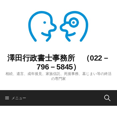
コ
ン
テ
ン
ツ
へ
ス
キ
ッ
澤田行政書士事務所 （022－
プ
796－5845）
相続、遺言、成年後見、家族信託、死後事務、墓じまい等の終活
の専門家
検
メニュー
索: