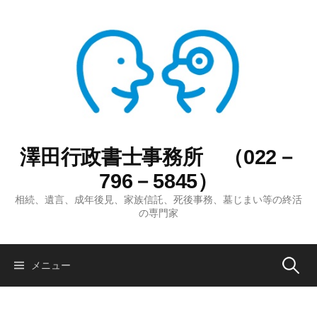
コ
ン
テ
ン
ツ
へ
ス
キ
ッ
澤田行政書士事務所 （022－
プ
796－5845）
相続、遺言、成年後見、家族信託、死後事務、墓じまい等の終活
の専門家
検
メニュー
索: