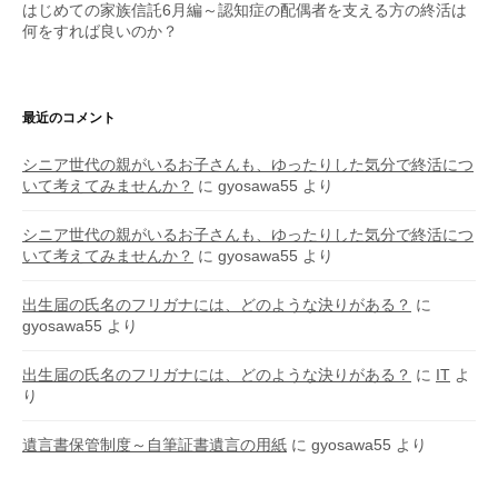
はじめての家族信託6月編～認知症の配偶者を支える方の終活は
何をすれば良いのか？
最近のコメント
シニア世代の親がいるお子さんも、ゆったりした気分で終活につ
いて考えてみませんか？
に
gyosawa55
より
シニア世代の親がいるお子さんも、ゆったりした気分で終活につ
いて考えてみませんか？
に
gyosawa55
より
出生届の氏名のフリガナには、どのような決りがある？
に
gyosawa55
より
出生届の氏名のフリガナには、どのような決りがある？
に
IT
よ
り
遺言書保管制度～自筆証書遺言の用紙
に
gyosawa55
より