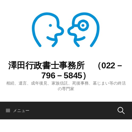
コ
ン
テ
ン
ツ
へ
ス
キ
ッ
澤田行政書士事務所 （022－
プ
796－5845）
相続、遺言、成年後見、家族信託、死後事務、墓じまい等の終活
の専門家
検
メニュー
索: