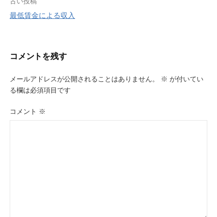
投
古い投稿
最低賃金による収入
稿
ナ
ビ
コメントを残す
ゲ
メールアドレスが公開されることはありません。
※
が付いてい
ー
る欄は必須項目です
シ
コメント
※
ョ
ン