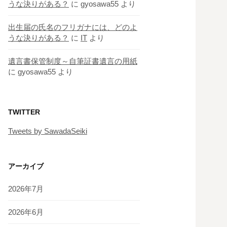
うな決りがある？
に
gyosawa55
より
出生届の氏名のフリガナには、どのよ
うな決りがある？
に
IT
より
遺言書保管制度～自筆証書遺言の用紙
に
gyosawa55
より
TWITTER
Tweets by SawadaSeiki
アーカイブ
2026年7月
2026年6月