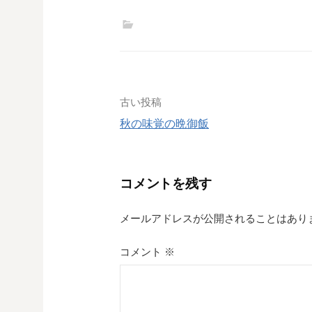
投
古い投稿
秋の味覚の晩御飯
稿
ナ
コメントを残す
ビ
ゲ
メールアドレスが公開されることはあり
ー
コメント
※
シ
ョ