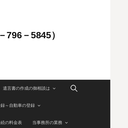
796－5845）
検
遺言書の作成の御相談は
索:
登録～自動車の登録
手続の料金表
当事務所の業務