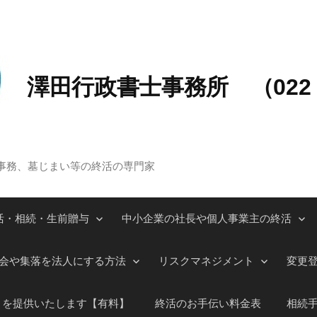
澤田行政書士事務所 （022－
事務、墓じまい等の終活の専門家
活・相続・生前贈与
中小企業の社長や個人事業主の終活
会や集落を法人にする方法
リスクマネジメント
変更
」を提供いたします【有料】
終活のお手伝い料金表
相続