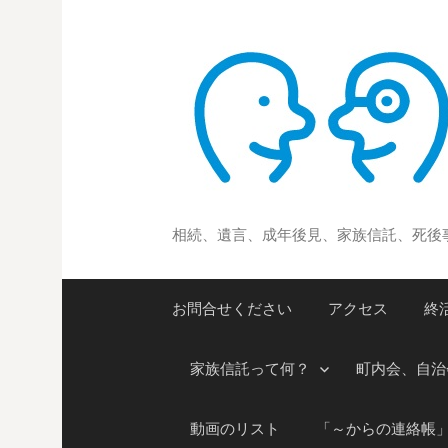
コ
ン
テ
ン
ツ
へ
ス
キ
ッ
相続、遺言、成年後見、家族信託、死後
プ
お問合せください
アクセス
終
家族信託って何？
町内会、自治
動画のリスト
「～からの連絡帳