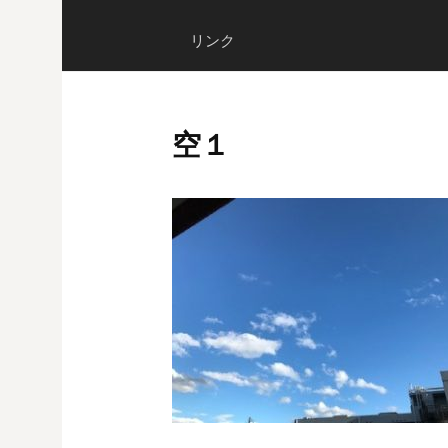
リンク
空１