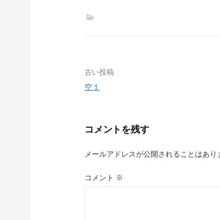
投
古い投稿
空１
稿
ナ
コメントを残す
ビ
ゲ
メールアドレスが公開されることはあり
ー
コメント
※
シ
ョ