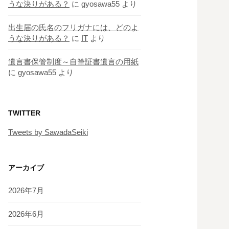
うな決りがある？
に
gyosawa55
より
出生届の氏名のフリガナには、どのよ
うな決りがある？
に
IT
より
遺言書保管制度～自筆証書遺言の用紙
に
gyosawa55
より
TWITTER
Tweets by SawadaSeiki
アーカイブ
2026年7月
2026年6月