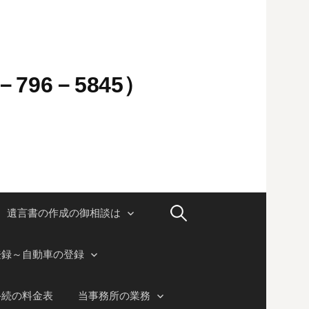
796－5845）
検
遺言書の作成の御相談は
索:
登録～自動車の登録
手続の料金表
当事務所の業務