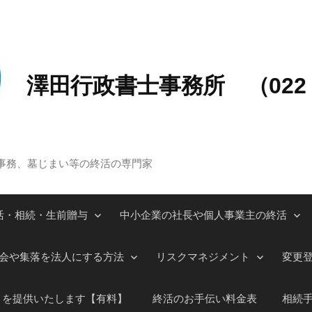
澤田行政書士事務所 （022－
事務、墓じまい等の終活の専門家
活・相続・生前贈与
中小企業の社長や個人事業主の終活
会や集落を法人にする方法
リスクマネジメント
変更
」を提供いたします【有料】
終活のお手伝い料金表
相続