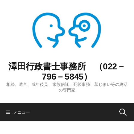
コ
ン
テ
ン
ツ
へ
ス
キ
ッ
澤田行政書士事務所 （022－
プ
796－5845）
相続、遺言、成年後見、家族信託、死後事務、墓じまい等の終活
の専門家
検
メニュー
索: