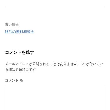
投
古い投稿
終活の無料相談会
稿
ナ
ビ
コメントを残す
ゲ
メールアドレスが公開されることはありません。
※
が付いてい
ー
る欄は必須項目です
シ
コメント
※
ョ
ン