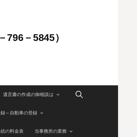
796－5845）
検
遺言書の作成の御相談は
索:
登録～自動車の登録
手続の料金表
当事務所の業務