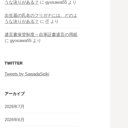
うな決りがある？
に
gyosawa55
より
出生届の氏名のフリガナには、どのよ
うな決りがある？
に
IT
より
遺言書保管制度～自筆証書遺言の用紙
に
gyosawa55
より
TWITTER
Tweets by SawadaSeiki
アーカイブ
2026年7月
2026年6月