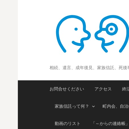
コ
ン
テ
ン
ツ
へ
ス
キ
ッ
相続、遺言、成年後見、家族信託、死後
プ
お問合せください
アクセス
終
家族信託って何？
町内会、自治
動画のリスト
「～からの連絡帳