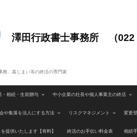
澤田行政書士事務所 （022－
事務、墓じまい等の終活の専門家
活・相続・生前贈与
中小企業の社長や個人事業主の終活
会や集落を法人にする方法
リスクマネジメント
変更
」を提供いたします【有料】
終活のお手伝い料金表
相続