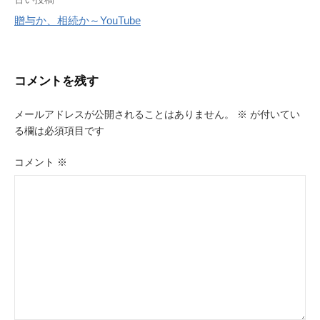
投
贈与か、相続か～YouTube
稿
ナ
ビ
コメントを残す
ゲ
メールアドレスが公開されることはありません。
※
が付いてい
ー
る欄は必須項目です
シ
コメント
※
ョ
ン