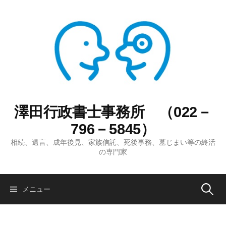
コ
ン
テ
ン
ツ
へ
ス
キ
ッ
澤田行政書士事務所 （022－
プ
796－5845）
相続、遺言、成年後見、家族信託、死後事務、墓じまい等の終活
の専門家
検
メニュー
索: