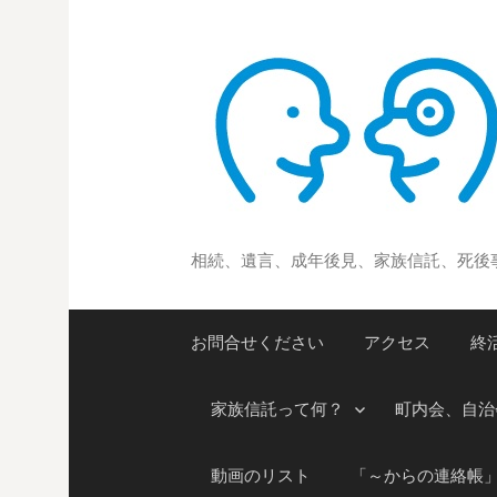
コ
ン
テ
ン
ツ
へ
ス
キ
ッ
相続、遺言、成年後見、家族信託、死後
プ
お問合せください
アクセス
終
家族信託って何？
町内会、自治
動画のリスト
「～からの連絡帳