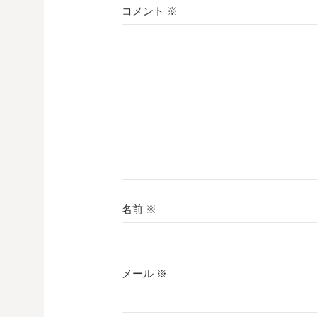
シ
コメント
※
ョ
ン
名前
※
メール
※