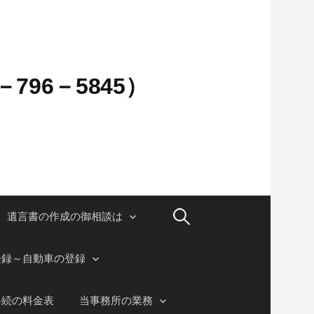
796－5845）
検
遺言書の作成の御相談は
索:
登録～自動車の登録
手続の料金表
当事務所の業務