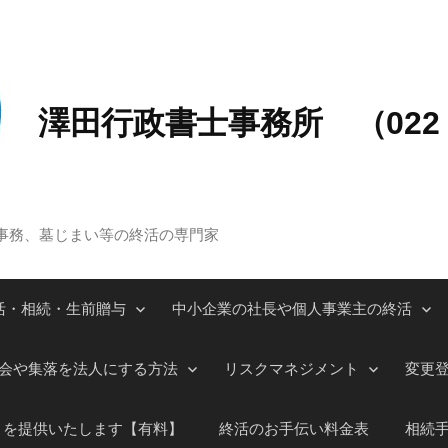
澤田行政書士事務所 （022－
事務、墓じまい等の終活の専門家
活・相続・生前贈与
中小企業の社長や個人事業主の終活
会や集落を法人にする方法
リスクマネジメント
変更
」を提供いたします【有料】
終活のお手伝い料金表
相続