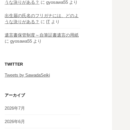
うな決りがある？
に
gyosawa55
より
出生届の氏名のフリガナには、どのよ
うな決りがある？
に
IT
より
遺言書保管制度～自筆証書遺言の用紙
に
gyosawa55
より
TWITTER
Tweets by SawadaSeiki
アーカイブ
2026年7月
2026年6月