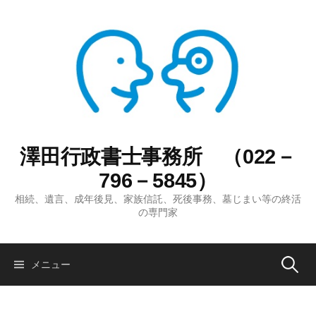
コ
ン
テ
ン
ツ
へ
ス
キ
ッ
澤田行政書士事務所 （022－
プ
796－5845）
相続、遺言、成年後見、家族信託、死後事務、墓じまい等の終活
の専門家
検
メニュー
索: