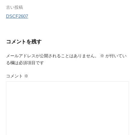
投
古い投稿
DSCF2607
稿
ナ
ビ
コメントを残す
ゲ
メールアドレスが公開されることはありません。
※
が付いてい
ー
る欄は必須項目です
シ
コメント
※
ョ
ン