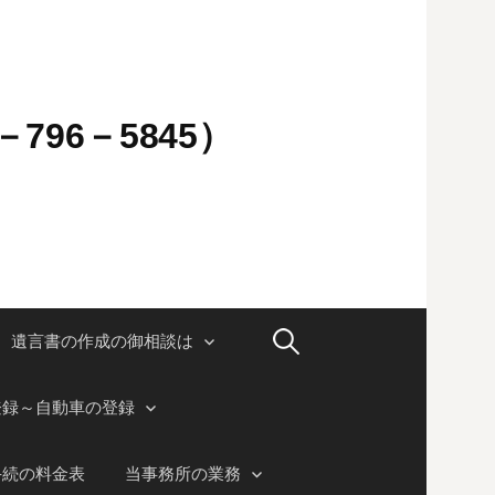
796－5845）
検
遺言書の作成の御相談は
索:
登録～自動車の登録
手続の料金表
当事務所の業務