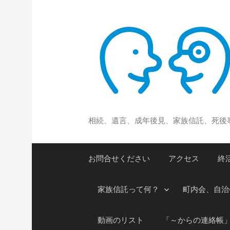
コ
ン
テ
ン
ツ
へ
ス
キ
ッ
相続、遺言、成年後見、家族信託、死後
プ
お問合せください
アクセス
終
家族信託って何？
町内会、自治
動画のリスト
「～からの連絡帳