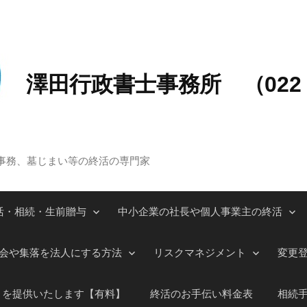
澤田行政書士事務所 （022－
事務、墓じまい等の終活の専門家
活・相続・生前贈与
中小企業の社長や個人事業主の終活
会や集落を法人にする方法
リスクマネジメント
変更
」を提供いたします【有料】
終活のお手伝い料金表
相続