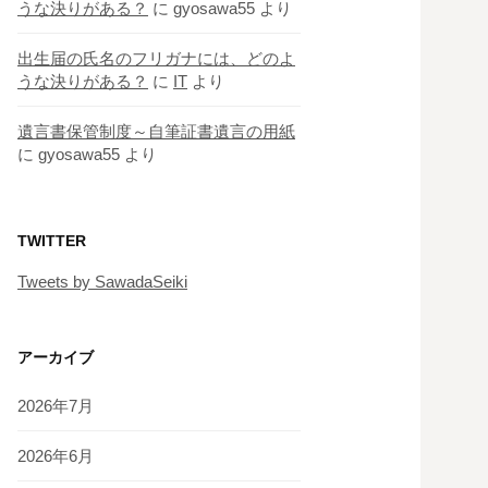
うな決りがある？
に
gyosawa55
より
出生届の氏名のフリガナには、どのよ
うな決りがある？
に
IT
より
遺言書保管制度～自筆証書遺言の用紙
に
gyosawa55
より
TWITTER
Tweets by SawadaSeiki
アーカイブ
2026年7月
2026年6月