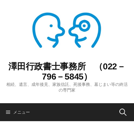
コ
ン
テ
ン
ツ
へ
ス
キ
ッ
澤田行政書士事務所 （022－
プ
796－5845）
相続、遺言、成年後見、家族信託、死後事務、墓じまい等の終活
の専門家
検
メニュー
索: