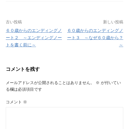
投
古い投稿
新しい投稿
６０歳からのエンディングノ
６０歳からのエンディングノ
稿
ート２ ～エンディングノー
ート３ ～なぜ６０歳から？
ナ
トを書く前に～
～
ビ
ゲ
コメントを残す
ー
メールアドレスが公開されることはありません。
※
が付いてい
シ
る欄は必須項目です
ョ
コメント
※
ン