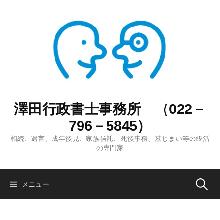
コ
ン
テ
ン
ツ
へ
ス
キ
ッ
澤田行政書士事務所 （022－
プ
796－5845）
相続、遺言、成年後見、家族信託、死後事務、墓じまい等の終活
の専門家
検
メニュー
索: