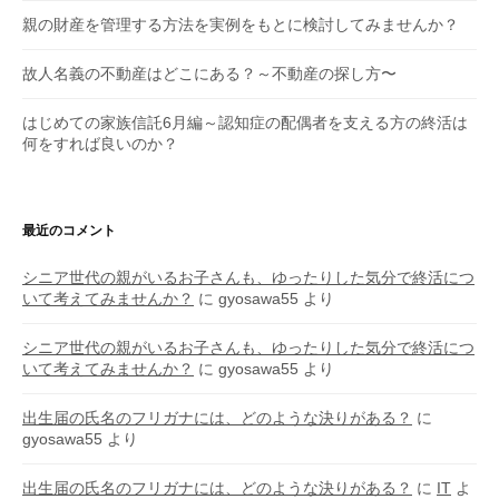
親の財産を管理する方法を実例をもとに検討してみませんか？
故人名義の不動産はどこにある？～不動産の探し方〜
はじめての家族信託6月編～認知症の配偶者を支える方の終活は
何をすれば良いのか？
最近のコメント
シニア世代の親がいるお子さんも、ゆったりした気分で終活につ
いて考えてみませんか？
に
gyosawa55
より
シニア世代の親がいるお子さんも、ゆったりした気分で終活につ
いて考えてみませんか？
に
gyosawa55
より
出生届の氏名のフリガナには、どのような決りがある？
に
gyosawa55
より
出生届の氏名のフリガナには、どのような決りがある？
に
IT
よ