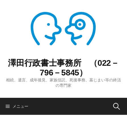
コ
ン
テ
ン
ツ
へ
ス
キ
ッ
澤田行政書士事務所 （022－
プ
796－5845）
相続、遺言、成年後見、家族信託、死後事務、墓じまい等の終活
の専門家
検
メニュー
索: