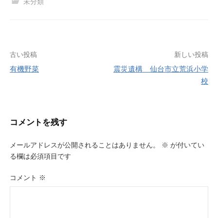
未分類
投
古い投稿
新しい投稿
有機野菜
震災遺構 仙台市立荒浜小学
稿
校
ナ
ビ
コメントを残す
ゲ
ー
メールアドレスが公開されることはありません。
※
が付いてい
る欄は必須項目です
シ
ョ
コメント
※
ン