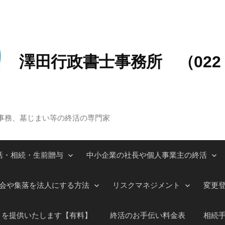
澤田行政書士事務所 （022－
事務、墓じまい等の終活の専門家
活・相続・生前贈与
中小企業の社長や個人事業主の終活
会や集落を法人にする方法
リスクマネジメント
変更
」を提供いたします【有料】
終活のお手伝い料金表
相続