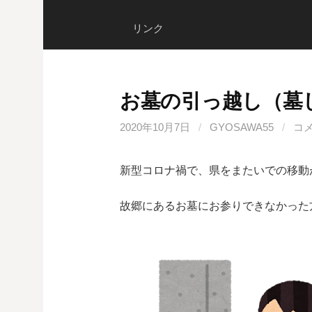
リンク
お墓の引っ越し（墓
2020年10月7日
/
GYOSAWA55
/
コ
新型コロナ禍で、県をまたいでの移動
故郷にあるお墓にお参りできなかった