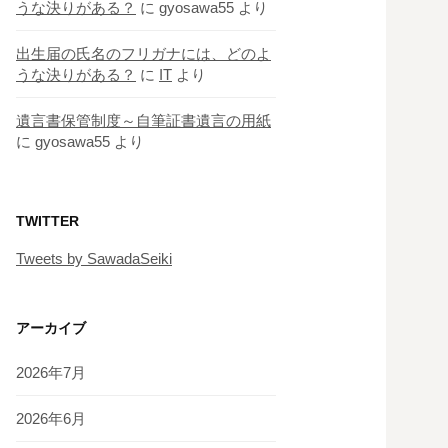
うな決りがある？
に
gyosawa55
より
出生届の氏名のフリガナには、どのよ
うな決りがある？
に
IT
より
遺言書保管制度～自筆証書遺言の用紙
に
gyosawa55
より
TWITTER
Tweets by SawadaSeiki
アーカイブ
2026年7月
2026年6月