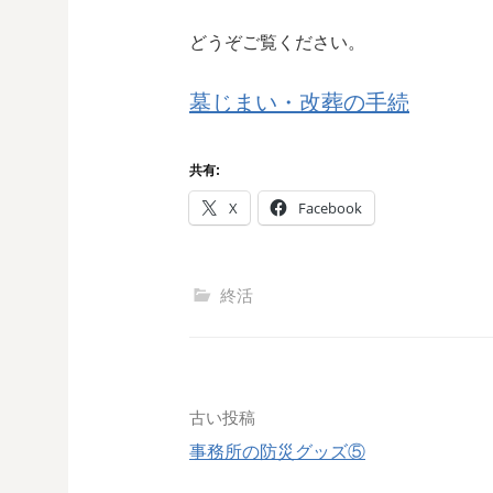
どうぞご覧ください。
墓じまい・改葬の手続
共有:
X
Facebook
終活
投
古い投稿
事務所の防災グッズ⑤
稿