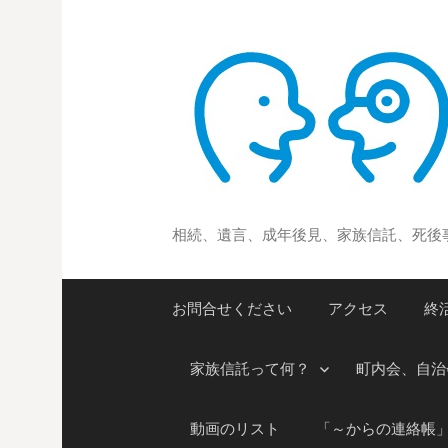
コ
ン
テ
ン
ツ
へ
ス
キ
ッ
相続、遺言、成年後見、家族信託、死後
プ
お問合せください
アクセス
終
家族信託って何？
町内会、自治
動画のリスト
「～からの連絡帳