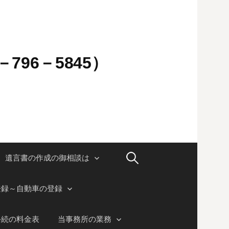
796－5845）
検
遺言書の作成の御相談は
索:
登録～自動車の登録
手続の料金表
当事務所の業務