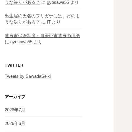
うな決りがある？
に
gyosawa55
より
出生届の氏名のフリガナには、どのよ
うな決りがある？
に
IT
より
遺言書保管制度～自筆証書遺言の用紙
に
gyosawa55
より
TWITTER
Tweets by SawadaSeiki
アーカイブ
2026年7月
2026年6月