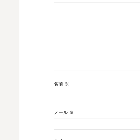
シ
ョ
ン
名前
※
メール
※