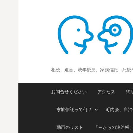
コ
ン
テ
ン
ツ
へ
ス
キ
ッ
相続、遺言、成年後見、家族信託、死後
プ
お問合せください
アクセス
終
家族信託って何？
町内会、自治
動画のリスト
「～からの連絡帳