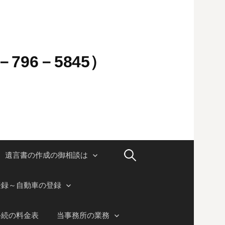
796－5845）
検
遺言書の作成の御相談は
索:
登録～自動車の登録
手続の料金表
当事務所の業務