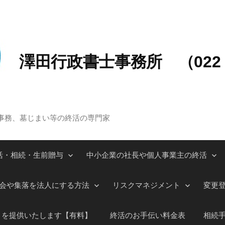
澤田行政書士事務所 （022－
事務、墓じまい等の終活の専門家
活・相続・生前贈与
中小企業の社長や個人事業主の終活
会や集落を法人にする方法
リスクマネジメント
変更
」を提供いたします【有料】
終活のお手伝い料金表
相続