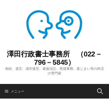
コ
ン
テ
ン
ツ
へ
ス
キ
ッ
澤田行政書士事務所 （022－
プ
796－5845）
相続、遺言、成年後見、家族信託、死後事務、墓じまい等の終活
の専門家
検
メニュー
索: