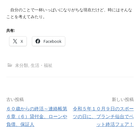
自分のことで一杯いっぱいになりがちな現在だけど、時にはそんな
ことを考えてみたり。
共有:
X
Facebook
未分類
,
生活・福祉
投
古い投稿
新しい投稿
６０歳からの終活～連絡帳第
令和５年１０月９日のスポー
稿
６章（６）貸付金、ローンや
ツの日に、ブランチ仙台でペ
ナ
負債、保証人
ット終活フェア！
ビ