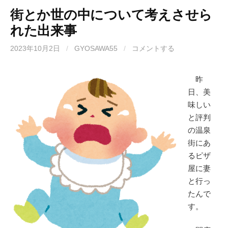
街とか世の中について考えさせら
れた出来事
2023年10月2日
/
GYOSAWA55
/
コメントする
昨
日、美
味しい
と評判
の温泉
街にあ
るピザ
屋に妻
と行っ
たんで
す。