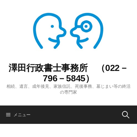
コ
ン
テ
ン
ツ
へ
ス
キ
ッ
澤田行政書士事務所 （022－
プ
796－5845）
相続、遺言、成年後見、家族信託、死後事務、墓じまい等の終活
の専門家
検
メニュー
索: